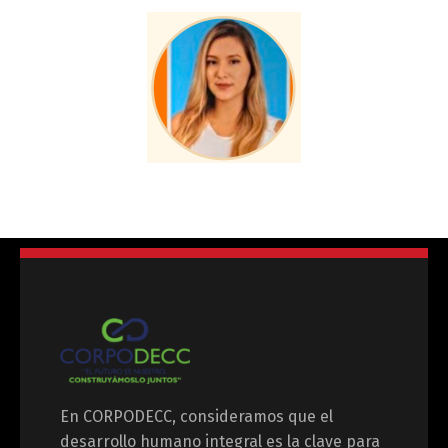
En CORPODECC, consideramos que el
desarrollo humano integral es la clave para